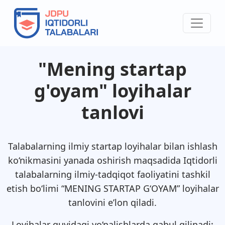
"Mening startap
g'oyam" loyihalar
tanlovi
Talabalarning ilmiy startap loyihalar bilan ishlash
ko‘nikmasini yanada oshirish maqsadida Iqtidorli
talabalarning ilmiy-tadqiqot faoliyatini tashkil
etish bo‘limi “MENING STARTAP G‘OYAM” loyihalar
tanlovini e’lon qiladi.
Loyihalar quyidagi yo‘nalishlarda qabul qilinadi: